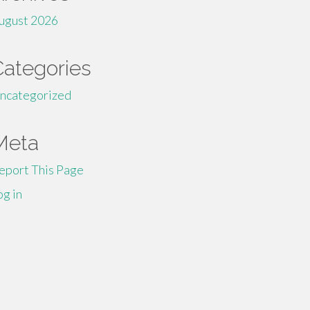
ugust 2026
Categories
ncategorized
Meta
eport This Page
og in