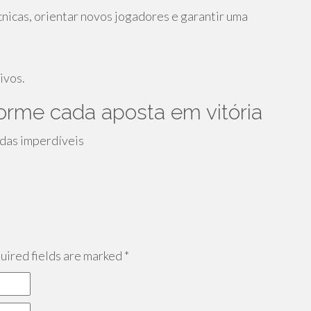
cnicas, orientar novos jogadores e garantir uma
ivos.
orme cada aposta em vitória
ndas imperdíveis
ired fields are marked
*