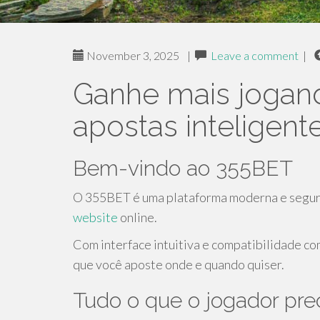
November 3, 2025
|
Leave a comment
|
Ganhe mais jogan
apostas inteligente
Bem-vindo ao 355BET
O 355BET é uma plataforma moderna e segura
website
online.
Com interface intuitiva e compatibilidade c
que você aposte onde e quando quiser.
Tudo o que o jogador pre